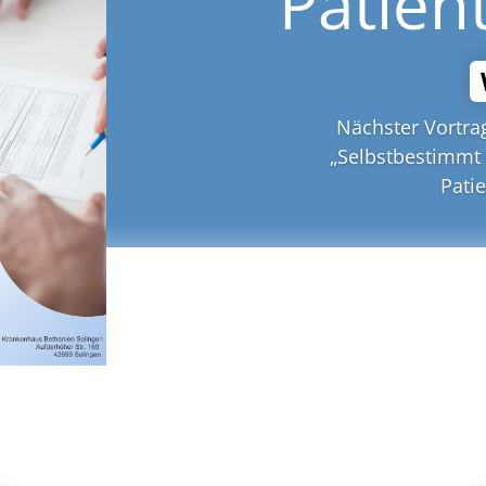
Patien
Nächster Vortr
„Selbstbestimmt
Pati