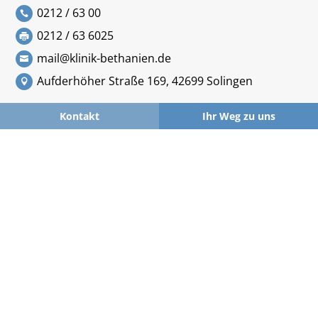
0212 / 63 00
0212 / 63 6025
mail@klinik-bethanien.de
Aufderhöher Straße 169, 42699 Solingen
Kontakt
Ihr Weg zu uns
Interessante Links
Patienten und Angehörige
Externe und interne Kollegen
Aktuelles
Parken
MVZ
Publizitätspflichten für geförderte Projekte