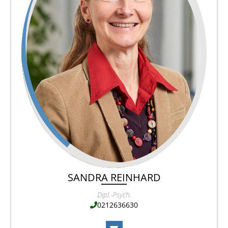
SANDRA REINHARD
Dipl.-Psych.
0212636630