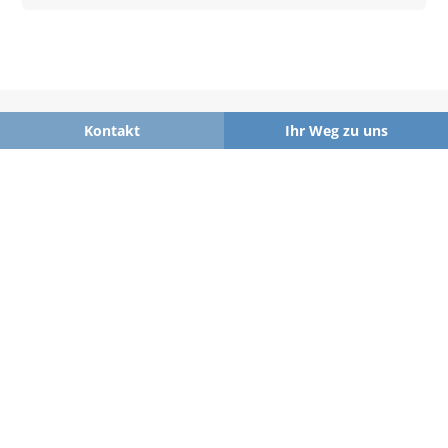
Kontakt
Kontakt
Ihr Weg zu uns
Krankenhaus Bethanien gGmbH
Klinik für Pneumologie und Allergologie Zentrum für
Schlaf- und Beatmungsmedizin
0212 / 63 00
0212 / 63 6025
mail@klinik-bethanien.de
Aufderhöher Straße 169, 42699 Solingen
Interessante Links