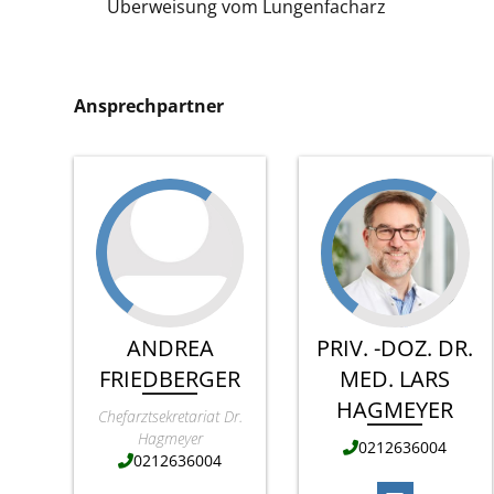
Überweisung vom Lungenfacharz
Ansprechpartner
ANDREA
PRIV. -DOZ. DR.
FRIEDBERGER
MED. LARS
HAGMEYER
Chefarztsekretariat Dr.
Hagmeyer
0212636004
0212636004