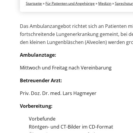
Startseite
»
Für Patienten und Angehörige
»
Medizin
»
Sprechstu
Das Ambulanzangebot richtet sich an Patienten m
fortschreitende Lungenerkrankung gemeint, bei de
den kleinen Lungenbläschen (Alveolen) werden groß
Ambulanztage:
Mittwoch und Freitag nach Vereinbarung
Betreuender Arzt:
Priv. Doz. Dr. med. Lars Hagmeyer
Vorbereitung:
Vorbefunde
Röntgen- und CT-Bilder im CD-Format